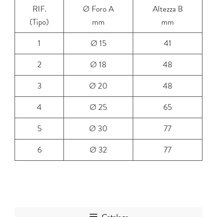
RIF.
Ø Foro A
Altezza B
(Tipo)
mm
mm
1
Ø 15
41
2
Ø 18
48
3
Ø 20
48
4
Ø 25
65
5
Ø 30
77
6
Ø 32
77
Catalogo