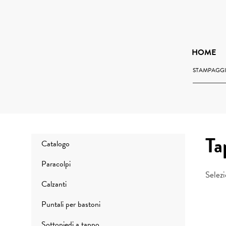
Vai
al
contenuto
HOME
STAMPAGGIO
Ta
Catalogo
Paracolpi
Selezi
Calzanti
Puntali per bastoni
Sottopiedi a tappo