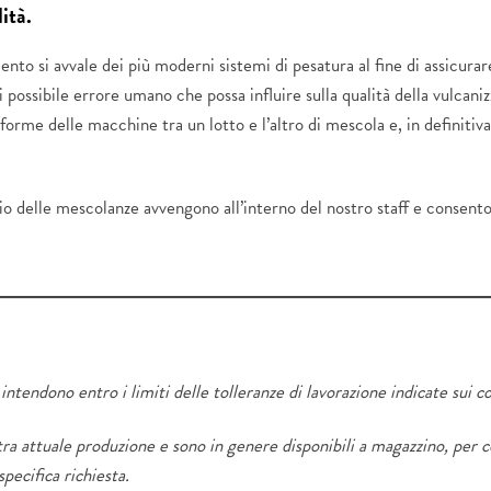
lità.
to si avvale dei più moderni sistemi di pesatura al fine di assicurare 
possibile errore umano che possa influire sulla qualità della vulcanizz
me delle macchine tra un lotto e l’altro di mescola e, in definitiva, 
o delle mescolanze avvengono all’interno del nostro staff e consenton
ntendono entro i limiti delle tolleranze di lavorazione indicate sui co
stra attuale produzione e sono in genere disponibili a magazzino, per 
specifica richiesta.