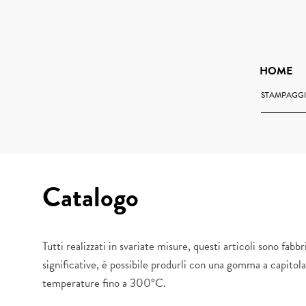
Vai
al
contenuto
HOME
STAMPAGGIO
Catalogo
Tutti realizzati in svariate misure, questi articoli sono fab
significative, è possibile produrli con una gomma a capitolat
temperature fino a 300°C.