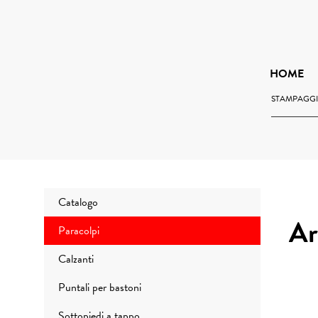
Vai
al
contenuto
HOME
STAMPAGGIO
Catalogo
Ar
Paracolpi
Calzanti
Puntali per bastoni
Sottopiedi a tappo