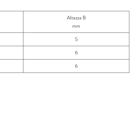
Altezza B
mm
5
6
6