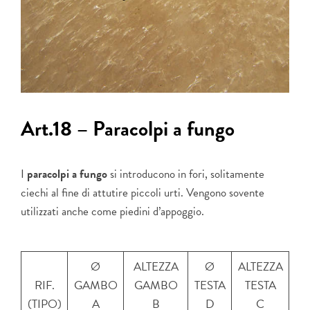
Art.18 – Paracolpi a fungo
I
paracolpi a fungo
si introducono in fori, solitamente
ciechi al fine di attutire piccoli urti. Vengono sovente
utilizzati anche come piedini d’appoggio.
Ø
ALTEZZA
Ø
ALTEZZA
RIF.
GAMBO
GAMBO
TESTA
TESTA
(TIPO)
A
B
D
C